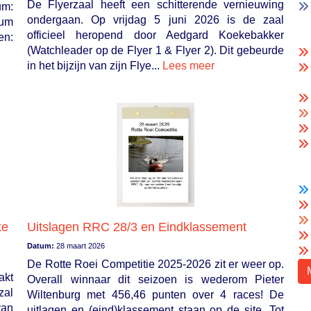
De Flyerzaal heeft een schitterende vernieuwing
um:
ondergaan. Op vrijdag 5 juni 2026 is de zaal
rum
officieel heropend door Aedgard Koekebakker
en:
(Watchleader op de Flyer 1 & Flyer 2). Dit gebeurde
in het bijzijn van zijn Flye...
Lees meer
ke
Uitslagen RRC 28/3 en Eindklassement
Datum:
28 maart 2026
De Rotte Roei Competitie 2025-2026 zit er weer op.
akt
Overall winnaar dit seizoen is wederom Pieter
zal
Wiltenburg met 456,46 punten over 4 races! De
van
uitlagen en (eind)klassement staan op de site. Tot