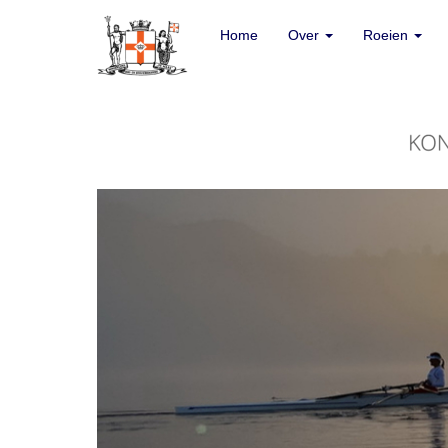
Home
Home
Over
Over
Roeien
Roeien