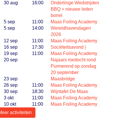
30 aug
16:00
Onderlinge Wedstrijden
BBQ + nieuwe leden
borrel
5 sep
11:00
Maas Foiling Academy
5 sep
14:00
Wereldhavendagen
2026
12 sep
11:00
Maas Foiling Academy
16 sep
17:30
Sociëteitsavond |
19 sep
11:00
Maas Foiling Academy
20 sep
Najaars roeitocht rond
Purmerend op zondag
20 september
23 sep
Maasbridge
26 sep
11:00
Maas Foiling Academy
30 sep
18:30
Wijntafel De Maas
3 okt
11:00
Maas Foiling Academy
10 okt
11:00
Maas Foiling Academy
Meer activiteiten