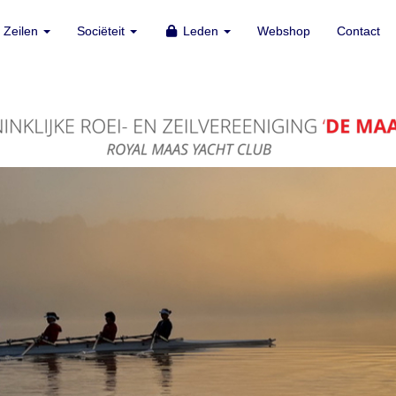
Zeilen
Zeilen
Sociëteit
Sociëteit
Leden
Leden
Webshop
Webshop
Contact
Contact