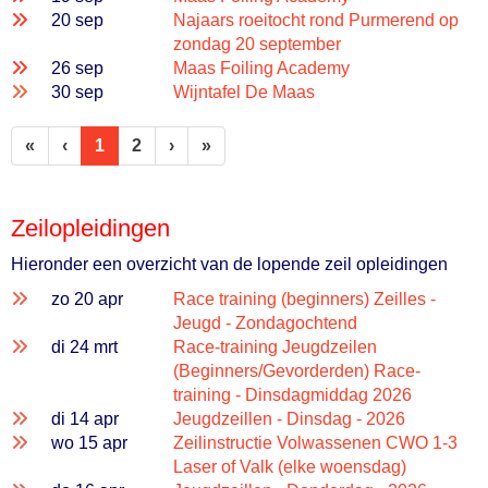
20 sep
Najaars roeitocht rond Purmerend op
zondag 20 september
26 sep
Maas Foiling Academy
30 sep
Wijntafel De Maas
(huidige)
«
‹
1
2
›
»
Zeilopleidingen
Hieronder een overzicht van de lopende zeil opleidingen
zo 20 apr
Race training (beginners) Zeilles -
Jeugd - Zondagochtend
di 24 mrt
Race-training Jeugdzeilen
(Beginners/Gevorderden) Race-
training - Dinsdagmiddag 2026
di 14 apr
Jeugdzeillen - Dinsdag - 2026
wo 15 apr
Zeilinstructie Volwassenen CWO 1-3
Laser of Valk (elke woensdag)