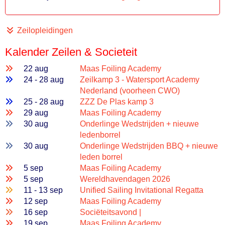
Zeilopleidingen
Kalender Zeilen & Societeit
22 aug
Maas Foiling Academy
24 - 28 aug
Zeilkamp 3 - Watersport Academy
Nederland (voorheen CWO)
25 - 28 aug
ZZZ De Plas kamp 3
29 aug
Maas Foiling Academy
30 aug
Onderlinge Wedstrijden + nieuwe
ledenborrel
30 aug
Onderlinge Wedstrijden BBQ + nieuwe
leden borrel
5 sep
Maas Foiling Academy
5 sep
Wereldhavendagen 2026
11 - 13 sep
Unified Sailing Invitational Regatta
12 sep
Maas Foiling Academy
16 sep
Sociëteitsavond |
19 sep
Maas Foiling Academy