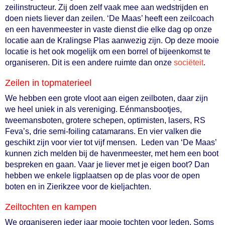
zeilinstructeur. Zij doen zelf vaak mee aan wedstrijden en
doen niets liever dan zeilen. ‘De Maas’ heeft een zeilcoach
en een havenmeester in vaste dienst die elke dag op onze
locatie aan de Kralingse Plas aanwezig zijn. Op deze mooie
locatie is het ook mogelijk om een borrel of bijeenkomst te
organiseren. Dit is een andere ruimte dan onze
sociëteit
.
Zeilen in topmaterieel
We hebben een grote vloot aan eigen zeilboten, daar zijn
we heel uniek in als vereniging. Eénmansbootjes,
tweemansboten, grotere schepen, optimisten, lasers, RS
Feva’s, drie semi-foiling catamarans. En vier valken die
geschikt zijn voor vier tot vijf mensen. Leden van ‘De Maas’
kunnen zich melden bij de havenmeester, met hem een boot
bespreken en gaan. Vaar je liever met je eigen boot? Dan
hebben we enkele ligplaatsen op de plas voor de open
boten en in Zierikzee voor de kieljachten.
Zeiltochten en kampen
We organiseren ieder jaar mooie tochten voor leden. Soms