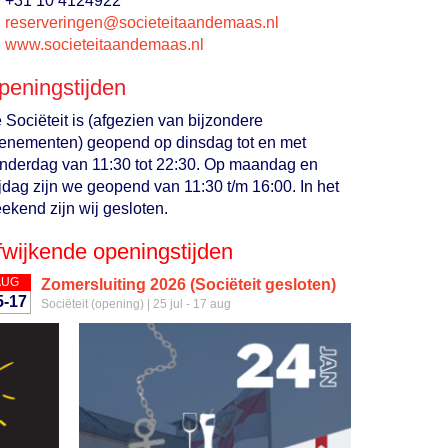
+31 10 4124922
negnirevreser
@societeitaandemaas.nl
www.societeitaandemaas.nl
peningstijden
 Sociëteit is (afgezien van bijzondere
enementen) geopend op dinsdag tot en met
nderdag van 11:30 tot 22:30. Op maandag en
ijdag zijn we geopend van 11:30 t/m 16:00. In het
ekend zijn wij gesloten.
fwijkende openingstijden
AUG
Zomersluiting 2026 (Sociëteit gesloten)
5-17
Sociëteit (opening) | 25 jul - 17 aug