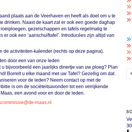
and plaats aan de Veerhaven en heeft als doel om u te
 te drinken. Naast de kaart zal er ook een goede daghap
e roeiploegen, gezelschappen en tafels regelmatig te
er ook een ‘aanschuiftafel’. Introducées zijn altijd van
n de activiteiten-kalender (rechts op deze pagina).
den door een van onze leden
 u bijvoorbeeld een jaarlijks dinertje van uw ploeg? Plan
! Borrelt u elke maand met uw Tafel? Gezellig om dat
aniseren voor de leden? Neem contact op met de
itie is om de sociëteitsavonden tot een verrijkende
 Maas, een avond voor en door de leden.
cstieteicos
@de-maas.nl
Ve
30