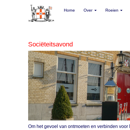
Home
Home
Over
Over
Roeien
Roeien
Sociëteitsavond
Om het gevoel van ontmoeten en verbinden voor M