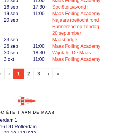
12 sep
11:00
Maas Foiling Academy
16 sep
17:30
Sociëteitsavond |
19 sep
11:00
Maas Foiling Academy
20 sep
Najaars roeitocht rond
Purmerend op zondag
20 september
23 sep
Maasbridge
26 sep
11:00
Maas Foiling Academy
30 sep
18:30
Wijntafel De Maas
3 okt
11:00
Maas Foiling Academy
(huidige)
«
‹
1
2
3
›
»
erdam 1
16 DD Rotterdam