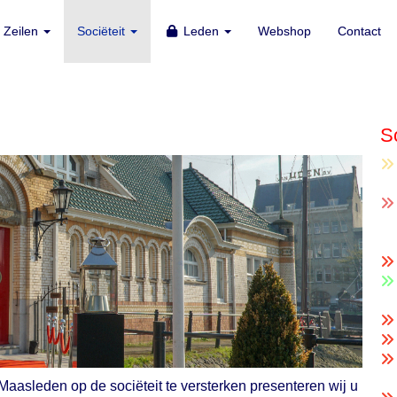
Zeilen
Zeilen
Sociëteit
Sociëteit
Leden
Leden
Webshop
Webshop
Contact
Contact
So
aasleden op de sociëteit te versterken presenteren wij u