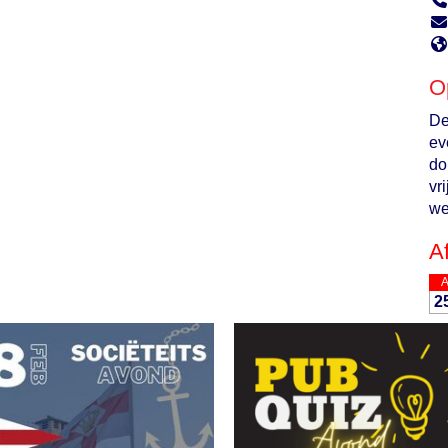
O
De
ev
do
vr
we
A
2