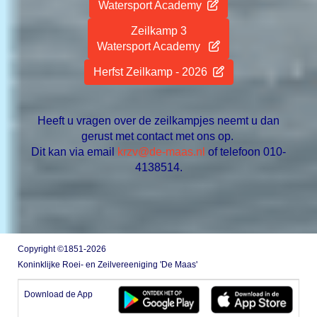
Watersport Academy
Zeilkamp 3
Watersport Academy
Herfst Zeilkamp - 2026
Heeft u vragen over de zeilkampjes neemt u dan
gerust met contact met ons op.
Dit kan via email
vzrk
@de-maas.nl
of telefoon 010-
4138514.
Copyright ©1851-2026
Koninklijke Roei- en Zeilvereeniging 'De Maas'
Download de App