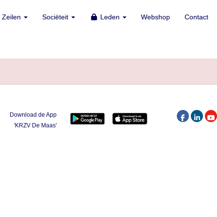
Zeilen
Zeilen
Sociëteit
Sociëteit
Leden
Leden
Webshop
Webshop
Contact
Contact
Download de App
'KRZV De Maas'