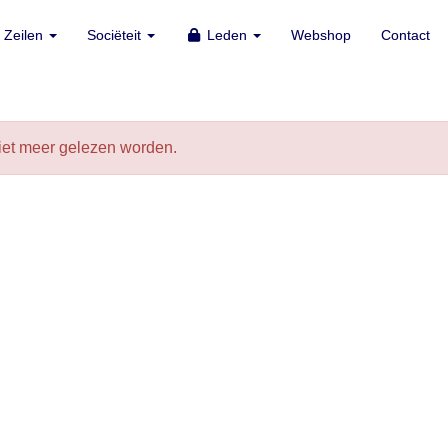
Zeilen
Zeilen
Sociëteit
Sociëteit
Leden
Leden
Webshop
Webshop
Contact
Contact
niet meer gelezen worden.